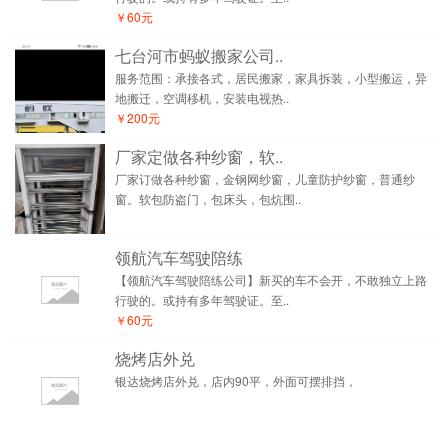
￥60元
七台河市蚂蚁搬家公司..
服务范围：承接各式，居民搬家，家具拆装，小型搬运，异
地搬迁，空调移机，安装电视热..
￥200元
厂家定做各种纱窗，软..
厂家订做各种纱窗，金钢网纱窗，儿童防护纱窗，普通纱
窗。软包防盗门，包床头，包炕围..
领航汽车驾驶陪练
【领航汽车驾驶陪练公司】新买的车不会开，不敢独立上路
行驶的。或持有多年驾驶证。至..
￥60元
烧烤店外兑
银达烧烤店外兑，店内90平，外面可摆排挡，