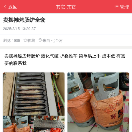
返回
其它 其它
管理
卖摆摊烤肠炉全套
2025/3/15 13:29:37
浏览 1905
收藏
来自 七台河
卖摆摊脆皮烤肠炉 液化气罐 折叠推车 简单易上手 成本低 有需
要的联系我