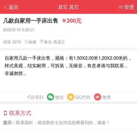
返回
其它 其它
管理
几款自家用一手床出售
￥200元
2025/9/15 5:26:21
浏览 3273
收藏
来自 黑龙江
自家用几款一手床出售，规格：有1.50X2.00米1.20X2.00米的，
样式美观，结实耐用，可拆装，无噪音，有意者请与我联系，
非诚匆扰，
分享到
微信
QQ空间
微博
联系方式
提示：
联系我时，请说明在七台河信息网看到的，谢谢！