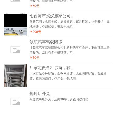
行驶的。或持有多年驾驶证。至..
￥60元
七台河市蚂蚁搬家公司..
服务范围：承接各式，居民搬家，家具拆装，小型搬运，异
地搬迁，空调移机，安装电视热..
￥200元
领航汽车驾驶陪练
【领航汽车驾驶陪练公司】新买的车不会开，不敢独立上路
行驶的。或持有多年驾驶证。至..
￥60元
厂家定做各种纱窗，软..
厂家订做各种纱窗，金钢网纱窗，儿童防护纱窗，普通纱
窗。软包防盗门，包床头，包炕围..
烧烤店外兑
银达烧烤店外兑，店内90平，外面可摆排挡，