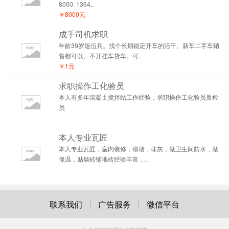
8000. 1364..
￥8000元
成手司机求职
年龄39岁退伍兵。找个长期稳定开车的活干。新车二手车销
售都可以。不开挂车货车。可..
￥1元
求职操作工化验员
本人有多年混凝土搅拌站工作经验，求职操作工化验员质检
员
本人专业瓦匠
本人专业瓦匠，室内装修，砌墙，抹灰，做卫生间防水，做
保温，贴墙砖铺地砖经验丰富，..
联系我们
广告服务
微信平台