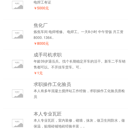
电焊工有证
￥5000元
焦化厂
炼焦车间 电焊维修。 电焊工。一天8小时 中午管饭 月工资
8000. 1364..
￥8000元
成手司机求职
年龄39岁退伍兵。找个长期稳定开车的活干。新车二手车销
售都可以。不开挂车货车。可..
￥1元
求职操作工化验员
本人有多年混凝土搅拌站工作经验，求职操作工化验员质检
员
本人专业瓦匠
本人专业瓦匠，室内装修，砌墙，抹灰，做卫生间防水，做
保温，贴墙砖铺地砖经验丰富，..